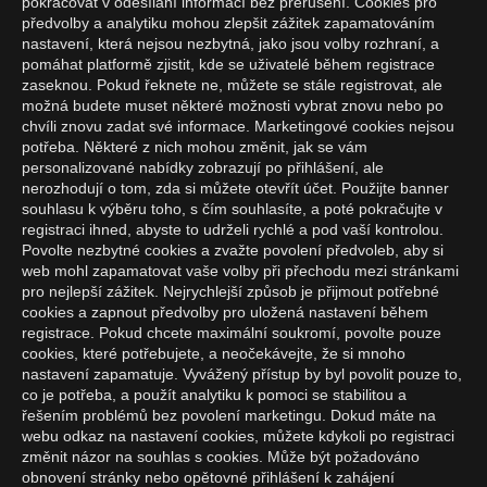
pokračovat v odesílání informací bez přerušení. Cookies pro
předvolby a analytiku mohou zlepšit zážitek zapamatováním
nastavení, která nejsou nezbytná, jako jsou volby rozhraní, a
pomáhat platformě zjistit, kde se uživatelé během registrace
zaseknou. Pokud řeknete ne, můžete se stále registrovat, ale
možná budete muset některé možnosti vybrat znovu nebo po
chvíli znovu zadat své informace. Marketingové cookies nejsou
potřeba. Některé z nich mohou změnit, jak se vám
personalizované nabídky zobrazují po přihlášení, ale
nerozhodují o tom, zda si můžete otevřít účet. Použijte banner
souhlasu k výběru toho, s čím souhlasíte, a poté pokračujte v
registraci ihned, abyste to udrželi rychlé a pod vaší kontrolou.
Povolte nezbytné cookies a zvažte povolení předvoleb, aby si
web mohl zapamatovat vaše volby při přechodu mezi stránkami
pro nejlepší zážitek. Nejrychlejší způsob je přijmout potřebné
cookies a zapnout předvolby pro uložená nastavení během
registrace. Pokud chcete maximální soukromí, povolte pouze
cookies, které potřebujete, a neočekávejte, že si mnoho
nastavení zapamatuje. Vyvážený přístup by byl povolit pouze to,
co je potřeba, a použít analytiku k pomoci se stabilitou a
řešením problémů bez povolení marketingu. Dokud máte na
webu odkaz na nastavení cookies, můžete kdykoli po registraci
změnit názor na souhlas s cookies. Může být požadováno
obnovení stránky nebo opětovné přihlášení k zahájení