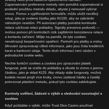
Zapamatování preference metody vám pomáhá zapamatovat si
poslední použitou metodu vkladu, abyste ji nemuseli vybírat
znovu. Pomoc s vyplňováním formuláře; může uložit necitlivý
vstup, jako je zvolená částka jako Kč100, aby se zabránilo
náhodným resetům. Při autorizaci platby pomáhá kontinuita
relace udržovat relaci pokladny. Signály prevence podvodů —
mohou pomoci při kontrolách rizik zajištěním konzistence relace
a kontextu zařízení. Mějte na paměti, že tyto cookies
nenahrazují bezpečnostní opatření. Partneři pro platby a vrstvy
šifrování zpracovávají citlivé informace, jako jsou čísla kreditních
karet a bankovní údaje. Tento druh informací není uložen v
jednoduché cookie webu.
Nechte funkční cookies a cookies pro zpracování plateb
fungovat, poté se vraťte do pokladny a zkuste to znovu s jasnou
částkou, jako je vklad Kč25. Aby vklady stále fungovaly, možná
budete muset projít více kroky, znovu zadávat částky a častěji
potvrzovat platební metodu, pokud tyto cookies zablokujete.
Kontroly ověření, žádosti o výběr a sledování související s
cookies
Když požádáte o výběr, může Trust Dice Casino používat