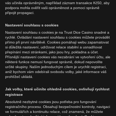
vás učinila oprávněným, například záznam transakce Kč50, aby
podpora mohla ověřit vaši oprávněnost a pomoci správně
připojit propagaci.
Nastavení souhlasu s cookies
Nastavení souhlasu s cookies je na Trust Dice Casino snadné a
rychlé. Ovládání nastavení souhlasu s cookies můžete provádět
přímo při první návštěvě. Cookies pomáhají webu zapamatovat
si důležitá nastavení, udržovat relace stabilní a usnadňovat
přepínání mezi stránkami, jako jsou hry, pokladna a účet.
Přísnější nastavení cookies vás nezabrání ve vytvoření účtu, ale
některé funkce nemusí fungovat správně, dokud nepovolíte
určité skupiny. Naším jednoduchým cílem je urychlit registraci,
aniž bychom vám odebírali svobodu volby, jaké informace váš
prohlížeč ukládá.
Jak volby, které učiníte ohledně cookies, ovlivňují rychlost
registrace
Absolutně nezbytné cookies jsou potřeba pro fungování
registračního procesu. Obsahují bezpečnostní kontroly, navigaci
ve formulářích a kontinuitu relace, což znamená, že můžete