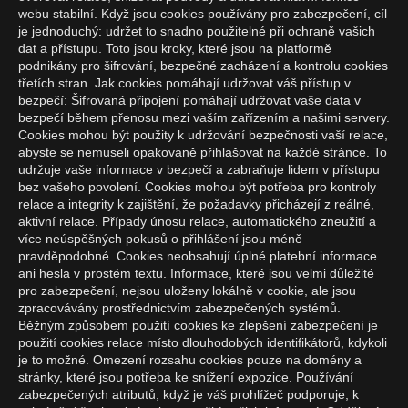
webu stabilní. Když jsou cookies používány pro zabezpečení, cíl
je jednoduchý: udržet to snadno použitelné při ochraně vašich
dat a přístupu. Toto jsou kroky, které jsou na platformě
podnikány pro šifrování, bezpečné zacházení a kontrolu cookies
třetích stran. Jak cookies pomáhají udržovat váš přístup v
bezpečí: Šifrovaná připojení pomáhají udržovat vaše data v
bezpečí během přenosu mezi vaším zařízením a našimi servery.
Cookies mohou být použity k udržování bezpečnosti vaší relace,
abyste se nemuseli opakovaně přihlašovat na každé stránce. To
udržuje vaše informace v bezpečí a zabraňuje lidem v přístupu
bez vašeho povolení. Cookies mohou být potřeba pro kontroly
relace a integrity k zajištění, že požadavky přicházejí z reálné,
aktivní relace. Případy únosu relace, automatického zneužití a
více neúspěšných pokusů o přihlášení jsou méně
pravděpodobné. Cookies neobsahují úplné platební informace
ani hesla v prostém textu. Informace, které jsou velmi důležité
pro zabezpečení, nejsou uloženy lokálně v cookie, ale jsou
zpracovávány prostřednictvím zabezpečených systémů.
Běžným způsobem použití cookies ke zlepšení zabezpečení je
použití cookies relace místo dlouhodobých identifikátorů, kdykoli
je to možné. Omezení rozsahu cookies pouze na domény a
stránky, které jsou potřeba ke snížení expozice. Používání
zabezpečených atributů, když je váš prohlížeč podporuje, k