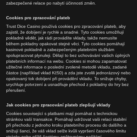
zabezpečené relace po nabytí účinnosti změn.
Cookies pro zpracování plateb
Trust Dice Casino používá cookies pro zpracování plateb, aby
zajistil, že dobíjení je rychlé a snadné. Tyto cookies umožňují
pokladně vědět, jak rádi provádíte vklady, takže nemusíte
během pokladny opakovat stejné věci. Tyto cookies pomáhají
kasinové pokladně a zabezpečeným platebním službám
spolupracovat plynuleji. Dělají to bez uchovávání vašich úplných
platebních informací na webu. Cookies si mohou zapamatovat
užitečné informace o poslední zvolené metodě vkladu, zadané
částce (například vklad Kč50) a zda jste zvolili jednorázový nebo
opakovaný tok dobíjení při provádění vkladu. To snižuje chyby,
urychluje potvrzení a usnadňuje přechod z pokladny do hry bez
přerušení.
Jak cookies pro zpracování plateb zlepšují vklady
Cookies související s platbami mají pomáhat s technickou
stránkou vaší transakce. Pomáhají udržovat vaši relaci stabilní
při přechodu z jednoho kroku platebního procesu do dalšího a
snižují šanci, že váš vklad selže kvůli vypršení časového limitu
stránky nebo příliš častému opětovnému načítání.