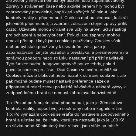
ale zvolený interval nemusí být uložen nebo zapamatovatelný.
Zprávy o stráveném čase nebo aktivitě během hry mohou být
zobrazovány pravidelně, například každých 30 minut, jako
kontroly reality a připomenutí. Cookies mohou sledovat, kolikrát
jste viděli připomenutí, a zabránit zobrazení stejné zprávy příliš
často. Uživatelé mohou chránit své účty na úrovni účtu nástroji
pro ochlazení a sebevyloučení. Pokud jsou zapnuty, mohou
omezit přístup, i když jsou cookies používány. Cookies však
mohou být stále používány k usnadnění věcí, jako je
zapamatování, že jste požádali o přestávku, a přesměrování na
správnou podporu nebo stránku nastavení při příští návštěvě.
Tyto funkce budou fungovat správně pouze tehdy, pokud
povolíte cookies pro Trust Dice Casino ve svém prohlížeči.
Cookies můžete blokovat nebo mazat k ochraně soukromí, ale
pak možná budete muset nastavit preference sázek a
připomenutí relací znovu po každé návštěvě a některé výzvy k
zodpovědnému hraní se nemusí zobrazovat konzistentně.
Tip: Pokud potřebujete silná připomenutí, jako je 30minutová
kontrola reality, nepoužívejte soukromý nebo inkognito režim.
Tip: Po vymazání cookies se vraťte do nastavení zodpovědného
hraní a ujistěte se, že limity, které jste nastavili, jako je 100 Kč
na sázku nebo 60minutový limit relace, jsou stále na místě.