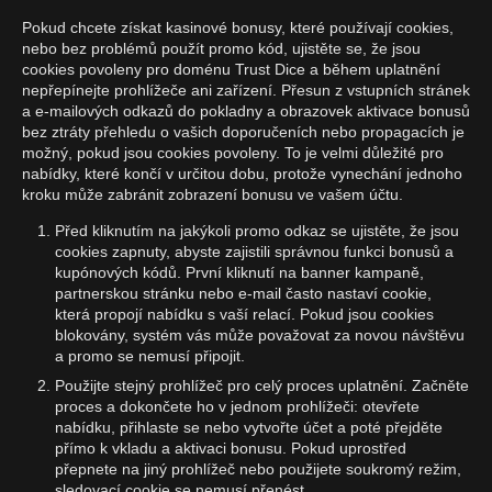
Pokud chcete získat kasinové bonusy, které používají cookies,
nebo bez problémů použít promo kód, ujistěte se, že jsou
cookies povoleny pro doménu Trust Dice a během uplatnění
nepřepínejte prohlížeče ani zařízení. Přesun z vstupních stránek
a e-mailových odkazů do pokladny a obrazovek aktivace bonusů
bez ztráty přehledu o vašich doporučeních nebo propagacích je
možný, pokud jsou cookies povoleny. To je velmi důležité pro
nabídky, které končí v určitou dobu, protože vynechání jednoho
kroku může zabránit zobrazení bonusu ve vašem účtu.
Před kliknutím na jakýkoli promo odkaz se ujistěte, že jsou
cookies zapnuty, abyste zajistili správnou funkci bonusů a
kupónových kódů. První kliknutí na banner kampaně,
partnerskou stránku nebo e-mail často nastaví cookie,
která propojí nabídku s vaší relací. Pokud jsou cookies
blokovány, systém vás může považovat za novou návštěvu
a promo se nemusí připojit.
Použijte stejný prohlížeč pro celý proces uplatnění. Začněte
proces a dokončete ho v jednom prohlížeči: otevřete
nabídku, přihlaste se nebo vytvořte účet a poté přejděte
přímo k vkladu a aktivaci bonusu. Pokud uprostřed
přepnete na jiný prohlížeč nebo použijete soukromý režim,
sledovací cookie se nemusí přenést.