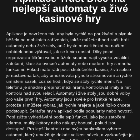
nejlepší automaty a živé
kasinové hry
Aplikace je navržena tak, aby byla rychlá na používání a plynule
běžela na mobilních zařízeních, takže můžete ihned začít hrát
automaty nebo živé stoly, aniž byste museli čekat na načtení
nabídek nebo zjišťovat, jak se k nim dostat. Díky jasné
organizaci a filtrům webu můžete snadno najít vysoko-volatilní
zatočení, klasické ovocné automaty nebo moderní hry s mnoha
funkcemi. Pokud máte rádi pocit skutečného kasina, živá sekce
je nastavena tak, aby umožňovala plynulé streamování a rychlé
umístění sázek, což se hodí, když se stoly rychle mění. Na
telefonu je snadné přepínat mezi hrami, kontrolovat limity a mít
kontrolu nad svou relací. Automaty i živé stoly jsou dobré volby
pro vaše první hry. Automaty jsou skvělé pro krátké relace,
protože si můžete vybrat, jak rychle hrajete a jaké riziko chcete
podstoupit. Seřaďte hry v aplikaci podle popularity nebo novosti.
Poté zúžte vyhledávání podle typů funkcí, jako jsou zatočení
zdarma, multiplikátory nebo nákupy bonusů, pokud jsou
dostupné. Pro lepší kontrolu nad svým bankrollem vyberte
automat, který umožňuje doladit velikost sázek, a vyzkoušejte jej