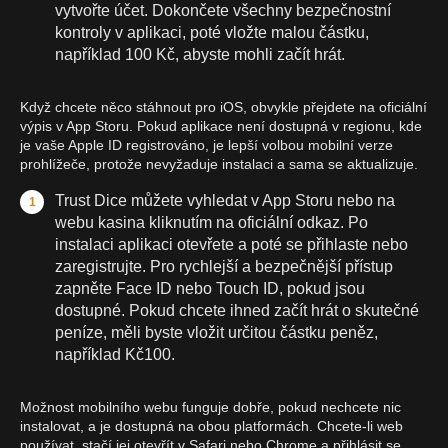
vytvořte účet. Dokončete všechny bezpečnostní
kontroly v aplikaci, poté vložte malou částku,
například 100 Kč, abyste mohli začít hrát.
Když chcete něco stáhnout pro iOS, obvykle přejdete na oficiální
výpis v App Storu. Pokud aplikace není dostupná v regionu, kde
je vaše Apple ID registrováno, je lepší volbou mobilní verze
prohlížeče, protože nevyžaduje instalaci a sama se aktualizuje.
Trust Dice můžete vyhledat v App Storu nebo na
webu kasina kliknutím na oficiální odkaz. Po
instalaci aplikaci otevřete a poté se přihlaste nebo
zaregistrujte. Pro rychlejší a bezpečnější přístup
zapněte Face ID nebo Touch ID, pokud jsou
dostupné. Pokud chcete ihned začít hrát o skutečné
peníze, měli byste vložit určitou částku peněz,
například Kč100.
Možnost mobilního webu funguje dobře, pokud nechcete nic
instalovat, a je dostupná na obou platformách. Chcete-li web
používat, stačí jej otevřít v Safari nebo Chrome a přihlásit se.