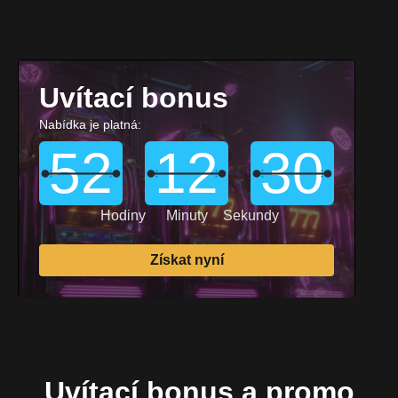
Uvítací bonus
Nabídka je platná:
52
12
29
Hodiny
Minuty
Sekundy
Získat nyní
Uvítací bonus a promo