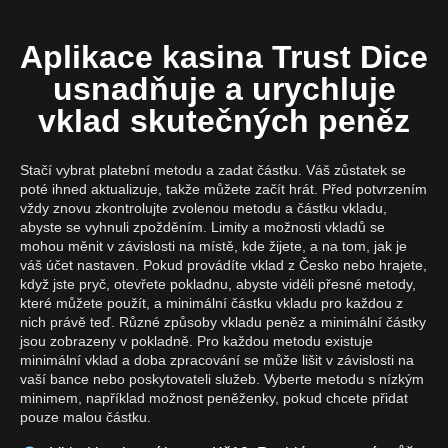
Aplikace kasina Trust Dice
usnadňuje a urychluje
vklad skutečných peněz
Stačí vybrat platební metodu a zadat částku. Váš zůstatek se
poté ihned aktualizuje, takže můžete začít hrát. Před potvrzením
vždy znovu zkontrolujte zvolenou metodu a částku vkladu,
abyste se vyhnuli zpožděním. Limity a možnosti vkladů se
mohou měnit v závislosti na místě, kde žijete, a na tom, jak je
váš účet nastaven. Pokud provádíte vklad z Česko nebo hrajete,
když jste pryč, otevřete pokladnu, abyste viděli přesné metody,
které můžete použít, a minimální částku vkladu pro každou z
nich právě teď. Různé způsoby vkladu peněz a minimální částky
jsou zobrazeny v pokladně. Pro každou metodu existuje
minimální vklad a doba zpracování se může lišit v závislosti na
vaší bance nebo poskytovateli služeb. Vyberte metodu s nízkým
minimem, například možnost peněženky, pokud chcete přidat
pouze malou částku.