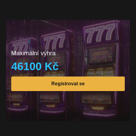
Maximální výhra
46100 Kč
Registrovat se