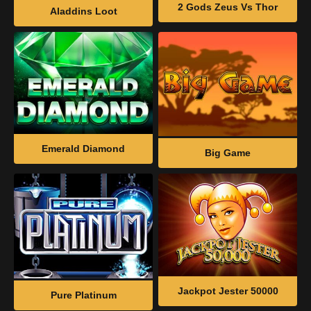
2 Gods Zeus Vs Thor
Aladdins Loot
Emerald Diamond
Big Game
Jackpot Jester 50000
Pure Platinum