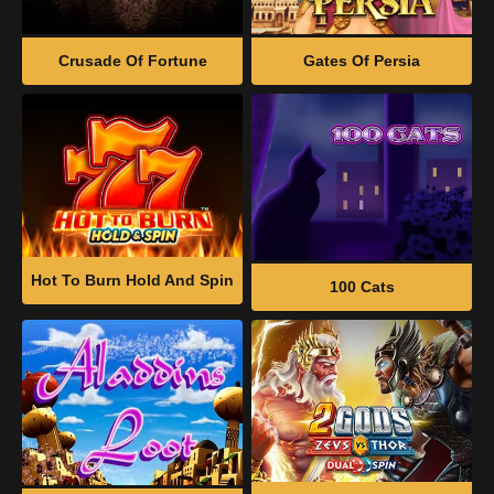
Pokud jde o poplatky za výběry a minimální částky
Limity vkladů a výběrů: denní pravidla, stropy a výjimky
Crusade Of Fortune
Gates Of Persia
Hot To Burn Hold And Spin
100 Cats