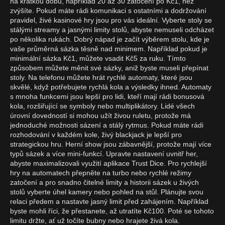
na krátkou dobu, například 20 až 30 zatočení po Kč1, než
zvýšíte. Pokud máte rádi komunikaci s ostatními a dodržování
pravidel, živé kasinové hry jsou pro vás ideální. Vyberte stoly se
stálými streamy a jasnými limity stolů, abyste nemuseli odcházet
po několika rukách. Dobrý nápad je začít výběrem stolu, kde je
vaše průměrná sázka těsně nad minimem. Například pokud je
minimální sázka Kč1, můžete vsadit Kč5 za ruku. Tímto
způsobem můžete měnit své sázky, aniž byste museli přepínat
stoly. Na telefonu můžete hrát rychlé automaty, které jsou
skvělé, když potřebujete rychlá kola a výsledky ihned. Automaty
s mnoha funkcemi jsou lepší pro lidi, kteří mají rádi bonusová
kola, rozšiřující se symboly nebo multiplikátory. Lidé všech
úrovní dovedností si mohou užít živou ruletu, protože má
jednoduché možnosti sázení a stálý rytmus. Pokud máte rádi
rozhodování v každém kole, živý blackjack je lepší pro
strategickou hru. Herní show jsou zábavnější, protože mají více
typů sázek a více mini-funkcí. Upravte nastavení uvnitř her,
abyste maximalizovali využití aplikace Trust Dice. Pro rychlejší
hry na automatech přepněte na turbo nebo rychlé režimy
zatočení a pro snadno čitelné limity a historii sázek u živých
stolů vyberte úhel kamery nebo pohled na stůl. Plánujte svou
relaci předem a nastavte jasný limit před zahájením. Například
byste mohli říci, že přestanete, až utratíte Kč100. Poté se tohoto
limitu držte, ať už točíte bubny nebo hrajete živá kola.