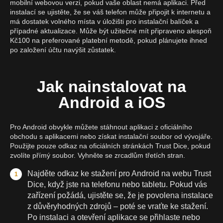
mobilní webovou verzi, pokud vaše oblast nemá aplikaci. Před
instalací se ujistěte, že se váš telefon může připojit k internetu a
má dostatek volného místa v úložišti pro instalační balíček a
případné aktualizace. Může být užitečné mít připraveno alespoň
Kč100 na preferované platební metodě, pokud plánujete ihned
po založení účtu navýšit zůstatek.
Jak nainstalovat na
Android a iOS
Pro Android obvykle můžete stáhnout aplikaci z oficiálního
obchodu s aplikacemi nebo získat instalační soubor od vývojáře.
Použijte pouze odkaz na oficiálních stránkách Trust Dice, pokud
zvolíte přímý soubor. Vyhněte se zrcadlům třetích stran.
Najděte odkaz ke stažení pro Android na webu Trust
Dice, když jste na telefonu nebo tabletu. Pokud vás
zařízení požádá, ujistěte se, že je povolena instalace
z důvěryhodných zdrojů – poté se vraťte ke stažení.
Po instalaci a otevření aplikace se přihlaste nebo